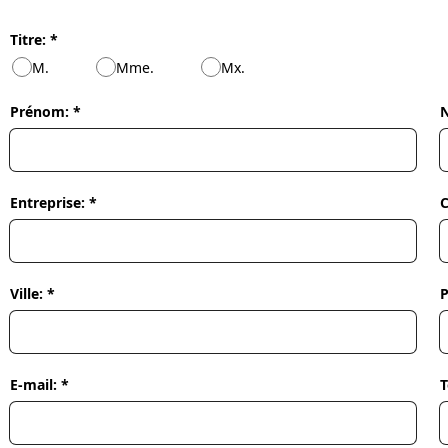
Titre: *
M.
Mme.
Mx.
Prénom: *
N
Entreprise: *
C
Ville: *
P
E-mail: *
T